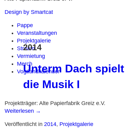
Design by Smartcat
Pappe
Veranstaltungen
Projektgalerie
2014
Stream
Vermietung
Merch
Unterm Dach spielt
Vogtlandkalender
die Musik I
Projektträger: Alte Papierfabrik Greiz e.V.
Weiterlesen
→
Veröffentlicht in
2014
,
Projektgalerie